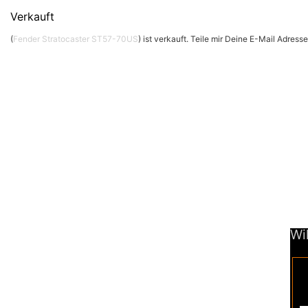
Verkauft
(
Fender Stratocaster ST57-70US
) ist verkauft. Teile mir Deine E-Mail Adres
Wi