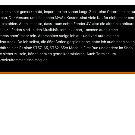
VERKAUF DES PRIVATSTOCKS
e Ihr sicher gemerkt habt, importiere ich schon lange Zeit keine Gitarren mehr a
pan. Der Versand und die hohen MwSt. Kosten, sind viele Käufer nicht mehr bere
 bezahlen. Auch ist es so, dass kaum echte Fender JV, also die alten bezahlbare
J's zu finden sind. In den Musikhäusern in Japan, kommen auch keine
ccasionen" mehr rein. Altershalber steige ich aus und verkaufe meinen
ivatstock. Da ich selbst, die 65er Serien gespielt habe, habe ich auch noch solc
hätze hier. Es sind: ST57-65, ST62-65er Modelle First Run und andere im Shop.
 sicher zu sein, könnt Ihr mich gerne kontaktieren. Auch Termine um
orbeizukommen sind möglich.