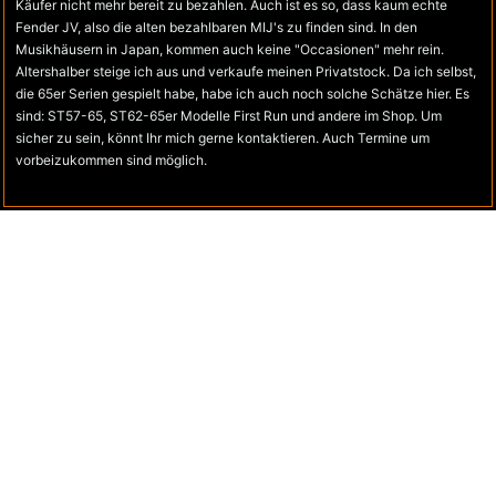
Käufer nicht mehr bereit zu bezahlen. Auch ist es so, dass kaum echte
Fender JV, also die alten bezahlbaren MIJ's zu finden sind. In den
Musikhäusern in Japan, kommen auch keine "Occasionen" mehr rein.
Altershalber steige ich aus und verkaufe meinen Privatstock. Da ich selbst,
die 65er Serien gespielt habe, habe ich auch noch solche Schätze hier. Es
sind: ST57-65, ST62-65er Modelle First Run und andere im Shop. Um
sicher zu sein, könnt Ihr mich gerne kontaktieren. Auch Termine um
vorbeizukommen sind möglich.