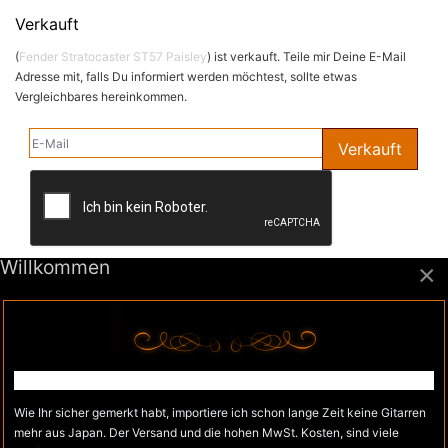
Verkauft
(
Fender Stratocaster ST57 Paisley
) ist verkauft. Teile mir Deine E-Mail
Adresse mit, falls Du informiert werden möchtest, sollte etwas
Vergleichbares hereinkommen.
E-Mail
Verkauft
Willkommen
×
VERKAUF DES PRIVATSTOCKS
Wie Ihr sicher gemerkt habt, importiere ich schon lange Zeit keine Gitarren
mehr aus Japan. Der Versand und die hohen MwSt. Kosten, sind viele