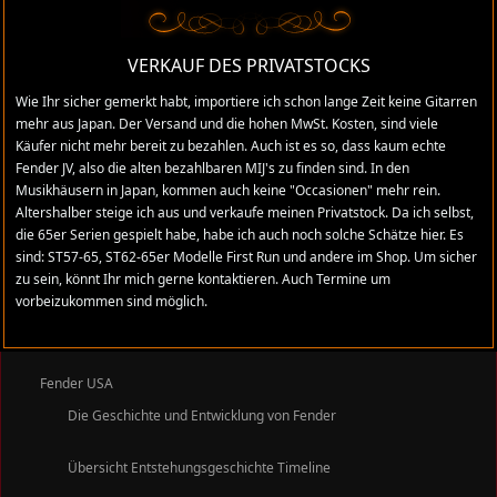
Tokai Springy Sound Silver Star Breezysound
Tokai Katalog Electric Guitars 1985 - 1986 Edition
VERKAUF DES PRIVATSTOCKS
Fernandes Burny Made in Japan
Wie Ihr sicher gemerkt habt, importiere ich schon lange Zeit keine Gitarren
mehr aus Japan. Der Versand und die hohen MwSt. Kosten, sind viele
Technik
Käufer nicht mehr bereit zu bezahlen. Auch ist es so, dass kaum echte
Fender JV, also die alten bezahlbaren MIJ's zu finden sind. In den
Neckprofile Halsformen Griffbrett Radius
Musikhäusern in Japan, kommen auch keine "Occasionen" mehr rein.
Single Coil Pickup Geschichte Technik Materalien
Altershalber steige ich aus und verkaufe meinen Privatstock. Da ich selbst,
die 65er Serien gespielt habe, habe ich auch noch solche Schätze hier. Es
Nitro Lacke und Polyester Lackierungen
sind: ST57-65, ST62-65er Modelle First Run und andere im Shop. Um sicher
zu sein, könnt Ihr mich gerne kontaktieren. Auch Termine um
Fender Logo Emblem Schriftzug Decal
vorbeizukommen sind möglich.
Slap Board oder Furnier Griffbrett
Holzarten von Fender Gitarren Bässen
Fender USA
Die Geschichte und Entwicklung von Fender
Übersicht Entstehungsgeschichte Timeline