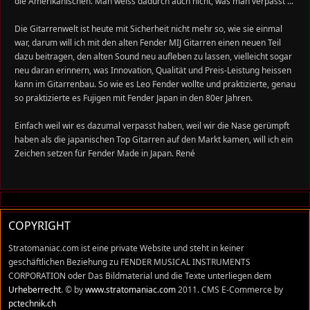
die Amerikanischen. Man weiss dadurch auch nicht, was man verpasst ...
Die Gitarrenwelt ist heute mit Sicherheit nicht mehr so, wie sie einmal
war, darum will ich mit den alten Fender MIJ Gitarren einen neuen Teil
dazu beitragen, den alten Sound neu aufleben zu lassen, vielleicht sogar
neu daran erinnern, was Innovation, Qualität und Preis-Leistung heissen
kann im Gitarrenbau. So wie es Leo Fender wollte und praktizierte, genau
so praktizierte es Fujigen mit Fender Japan in den 80er Jahren.
Einfach weil wir es dazumal verpasst haben, weil wir die Nase gerümpft
haben als die japanischen Top Gitarren auf den Markt kamen, will ich ein
Zeichen setzen für Fender Made in Japan. René
COPYRIGHT
Stratomaniac.com ist eine private Website und steht in keiner
geschäftlichen Beziehung zu FENDER MUSICAL INSTRUMENTS
CORPORATION oder Das Bildmaterial und die Texte unterliegen dem
Urheberrecht
. © by
www.stratomaniac.com
2011. CMS E-Commerce by
pctechnik.ch