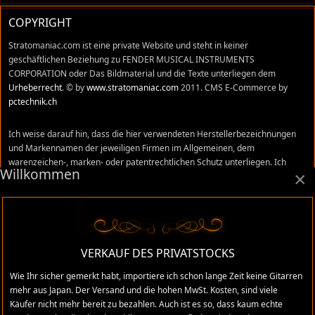
COPYRIGHT
Stratomaniac.com ist eine private Website und steht in keiner
geschäftlichen Beziehung zu FENDER MUSICAL INSTRUMENTS
CORPORATION oder Das Bildmaterial und die Texte unterliegen dem
Urheberrecht
. © by
www.stratomaniac.com
2011. CMS E-Commerce by
pctechnik.ch
Ich weise darauf hin, dass die hier verwendeten Herstellerbezeichnungen
und Markennamen der jeweiligen Firmen im Allgemeinen, dem
warenzeichen-, marken- oder patentrechtlichen Schutz unterliegen. Ich
Willkommen
×
stehe in keinem Zusammenhang mit diesen Firmen und Namen und alle
Äusserungen, sind meine persönlichen Meinungen und Erfahrungswerte,
die ich mir in den vielen Jahren, die ich im Gitarrenhandel tätig war,
angeeignet habe. Trotz sorgfältigster Prüfung können sich Irrtümer,
Verwechslungen oder Fehler eingeschlichen haben. Ich übernehme keine
Verantwortung für absolute Richtigkeit aller Angaben, die auf dieser Website
VERKAUF DES PRIVATSTOCKS
gemacht wurden.
Wie Ihr sicher gemerkt habt, importiere ich schon lange Zeit keine Gitarren
mehr aus Japan. Der Versand und die hohen MwSt. Kosten, sind viele
Käufer nicht mehr bereit zu bezahlen. Auch ist es so, dass kaum echte
Administratives