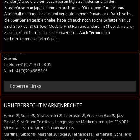
Fender JV, also die alten bezahlbaren MIJ's zu finden sind. In den
Musikhäusern in Japan, kommen auch keine "Occasionen" mehr rein.
Altershalber steige ich aus und verkaufe meinen Privatstock. Da ich selbst,
ADRESSE
die 65er Serien gespielt habe, habe ich auch noch solche Schätze hier. Es
sind: ST57-65, ST62-65er Modelle First Run und andere im Shop. Um sicher
stratomaniac.com
zu sein, könnt Ihr mich gerne kontaktieren. Auch Termine um
vorbeizukommen sind möglich.
René Grüter
Tobelackerstrasse 22
9100 Herisau
Schweiz
Telefon +41(0)71 351 58 05
Natel +41(0)79 468 58 05
Externe Links
URHEBERRECHT MARKENRECHTE
Fender®, Squier®, Stratocaster®, Telecaster®, Precision Bass®, Jazz
Bass®, Strat® und Tele® sind eingetragene Markennamen der FENDER
MUSICAL INSTRUMENTS CORPORATION.
Martin®, Gibson®, Marshall®, Tokai®, Fernandes®, Yamaha®, Schaller®