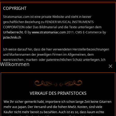
COPYRIGHT
Stratomaniac.com ist eine private Website und steht in keiner
geschäftlichen Beziehung zu FENDER MUSICAL INSTRUMENTS
CORPORATION oder Das Bildmaterial und die Texte unterliegen dem
Urheberrecht
. © by
www.stratomaniac.com
2011. CMS E-Commerce by
pctechnik.ch
Ich weise darauf hin, dass die hier verwendeten Herstellerbezeichnungen
und Markennamen der jeweiligen Firmen im Allgemeinen, dem
warenzeichen-, marken- oder patentrechtlichen Schutz unterliegen. Ich
Willkommen
×
stehe in keinem Zusammenhang mit diesen Firmen und Namen und alle
Äusserungen, sind meine persönlichen Meinungen und Erfahrungswerte,
die ich mir in den vielen Jahren, die ich im Gitarrenhandel tätig war,
angeeignet habe. Trotz sorgfältigster Prüfung können sich Irrtümer,
Verwechslungen oder Fehler eingeschlichen haben. Ich übernehme keine
Verantwortung für absolute Richtigkeit aller Angaben, die auf dieser Website
VERKAUF DES PRIVATSTOCKS
gemacht wurden.
Wie Ihr sicher gemerkt habt, importiere ich schon lange Zeit keine Gitarren
mehr aus Japan. Der Versand und die hohen MwSt. Kosten, sind viele
Käufer nicht mehr bereit zu bezahlen. Auch ist es so, dass kaum echte
Administratives