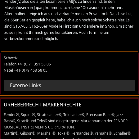
Fender JV, also die alten bezahlbaren MIJ's zu finden sind. In den
Musikhäusern in Japan, kommen auch keine "Occasionen" mehr rein.
Altershalber steige ich aus und verkaufe meinen Privatstock. Da ich selbst,
ADRESSE
die 65er Serien gespielt habe, habe ich auch noch solche Schätze hier. Es
sind: ST57-65, ST62-65er Modelle First Run und andere im Shop. Um sicher
stratomaniac.com
zu sein, könnt Ihr mich gerne kontaktieren. Auch Termine um
vorbeizukommen sind möglich.
René Grüter
Tobelackerstrasse 22
9100 Herisau
Schweiz
Telefon +41(0)71 351 58 05
Natel +41(0)79 468 58 05
Externe Links
URHEBERRECHT MARKENRECHTE
Fender®, Squier®, Stratocaster®, Telecaster®, Precision Bass®, Jazz
Bass®, Strat® und Tele® sind eingetragene Markennamen der FENDER
MUSICAL INSTRUMENTS CORPORATION.
Martin®, Gibson®, Marshall®, Tokai®, Fernandes®, Yamaha®, Schaller®