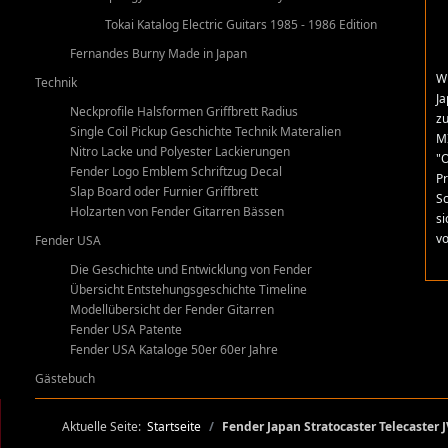
Tokai Katalog Electric Guitars 1985 - 1986 Edition
Fernandes Burny Made in Japan
Wi
Technik
Ja
Neckprofile Halsformen Griffbrett Radius
zu
Single Coil Pickup Geschichte Technik Materalien
MI
Nitro Lacke und Polyester Lackierungen
"O
Fender Logo Emblem Schriftzug Decal
Pr
Slap Board oder Furnier Griffbrett
Sc
Holzarten von Fender Gitarren Bässen
si
v
Fender USA
Die Geschichte und Entwicklung von Fender
Übersicht Entstehungsgeschichte Timeline
Modellübersicht der Fender Gitarren
Fender USA Patente
Fender USA Kataloge 50er 60er Jahre
Gästebuch
Aktuelle Seite:
Startseite
Fender Japan Stratocaster Telecaster J