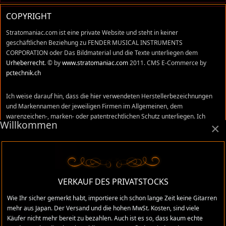
COPYRIGHT
Stratomaniac.com ist eine private Website und steht in keiner
geschäftlichen Beziehung zu FENDER MUSICAL INSTRUMENTS
CORPORATION oder Das Bildmaterial und die Texte unterliegen dem
Urheberrecht
. © by
www.stratomaniac.com
2011. CMS E-Commerce by
pctechnik.ch
Ich weise darauf hin, dass die hier verwendeten Herstellerbezeichnungen
und Markennamen der jeweiligen Firmen im Allgemeinen, dem
warenzeichen-, marken- oder patentrechtlichen Schutz unterliegen. Ich
Willkommen
×
stehe in keinem Zusammenhang mit diesen Firmen und Namen und alle
Äusserungen, sind meine persönlichen Meinungen und Erfahrungswerte,
die ich mir in den vielen Jahren, die ich im Gitarrenhandel tätig war,
angeeignet habe. Trotz sorgfältigster Prüfung können sich Irrtümer,
Verwechslungen oder Fehler eingeschlichen haben. Ich übernehme keine
Verantwortung für absolute Richtigkeit aller Angaben, die auf dieser Website
VERKAUF DES PRIVATSTOCKS
gemacht wurden.
Wie Ihr sicher gemerkt habt, importiere ich schon lange Zeit keine Gitarren
mehr aus Japan. Der Versand und die hohen MwSt. Kosten, sind viele
Käufer nicht mehr bereit zu bezahlen. Auch ist es so, dass kaum echte
Administratives