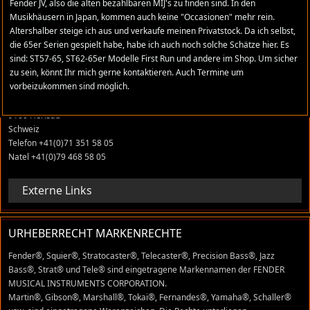
Fender JV, also die alten bezahlbaren MIJ's zu finden sind. In den
Musikhäusern in Japan, kommen auch keine "Occasionen" mehr rein.
Altershalber steige ich aus und verkaufe meinen Privatstock. Da ich selbst,
ADRESSE
die 65er Serien gespielt habe, habe ich auch noch solche Schätze hier. Es
sind: ST57-65, ST62-65er Modelle First Run und andere im Shop. Um sicher
stratomaniac.com
zu sein, könnt Ihr mich gerne kontaktieren. Auch Termine um
vorbeizukommen sind möglich.
René Grüter
Tobelackerstrasse 22
9100 Herisau
Schweiz
Telefon +41(0)71 351 58 05
Natel +41(0)79 468 58 05
Externe Links
URHEBERRECHT MARKENRECHTE
Fender®, Squier®, Stratocaster®, Telecaster®, Precision Bass®, Jazz
Bass®, Strat® und Tele® sind eingetragene Markennamen der FENDER
MUSICAL INSTRUMENTS CORPORATION.
Martin®, Gibson®, Marshall®, Tokai®, Fernandes®, Yamaha®, Schaller®