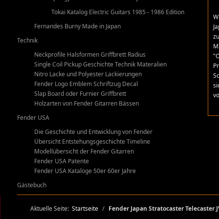
Tokai Katalog Electric Guitars 1985 - 1986 Edition
Wi
Fernandes Burny Made in Japan
Ja
zu
Technik
MI
Neckprofile Halsformen Griffbrett Radius
"O
Single Coil Pickup Geschichte Technik Materalien
Pr
Nitro Lacke und Polyester Lackierungen
Sc
Fender Logo Emblem Schriftzug Decal
si
Slap Board oder Furnier Griffbrett
v
Holzarten von Fender Gitarren Bässen
Fender USA
Die Geschichte und Entwicklung von Fender
Übersicht Entstehungsgeschichte Timeline
Modellübersicht der Fender Gitarren
Fender USA Patente
Fender USA Kataloge 50er 60er Jahre
Gästebuch
Aktuelle Seite:
Startseite
Fender Japan Stratocaster Telecaster J