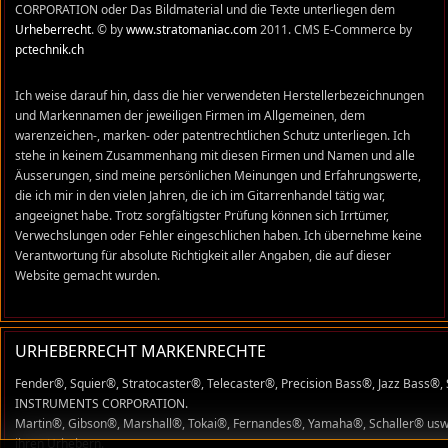
CORPORATION oder Das Bildmaterial und die Texte unterliegen dem
Urheberrecht
. © by
www.stratomaniac.com
2011. CMS E-Commerce by
pctechnik.ch
Ich weise darauf hin, dass die hier verwendeten Herstellerbezeichnungen
und Markennamen der jeweiligen Firmen im Allgemeinen, dem
warenzeichen-, marken- oder patentrechtlichen Schutz unterliegen. Ich
stehe in keinem Zusammenhang mit diesen Firmen und Namen und alle
Äusserungen, sind meine persönlichen Meinungen und Erfahrungswerte,
die ich mir in den vielen Jahren, die ich im Gitarrenhandel tätig war,
angeeignet habe. Trotz sorgfältigster Prüfung können sich Irrtümer,
Verwechslungen oder Fehler eingeschlichen haben. Ich übernehme keine
Verantwortung für absolute Richtigkeit aller Angaben, die auf dieser
Website gemacht wurden.
URHEBERRECHT MARKENRECHTE
Fender®, Squier®, Stratocaster®, Telecaster®, Precision Bass®, Jazz Bas
INSTRUMENTS CORPORATION.
Martin®, Gibson®, Marshall®, Tokai®, Fernandes®, Yamaha®, Schaller® usw. 
ihren Urhebern.