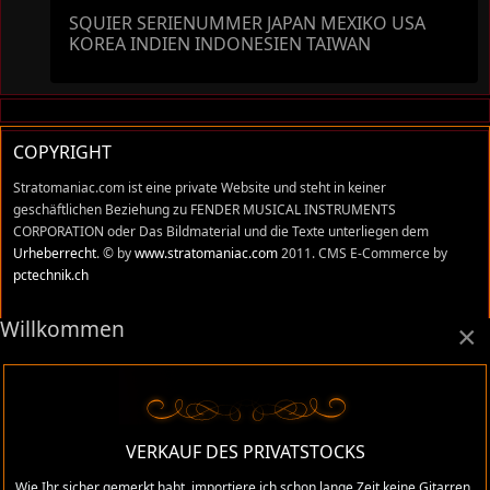
SQUIER SERIENUMMER JAPAN MEXIKO USA
KOREA INDIEN INDONESIEN TAIWAN
COPYRIGHT
Stratomaniac.com ist eine private Website und steht in keiner
geschäftlichen Beziehung zu FENDER MUSICAL INSTRUMENTS
CORPORATION oder Das Bildmaterial und die Texte unterliegen dem
Urheberrecht
. © by
www.stratomaniac.com
2011. CMS E-Commerce by
pctechnik.ch
Willkommen
Ich weise darauf hin, dass die hier verwendeten Herstellerbezeichnungen
×
und Markennamen der jeweiligen Firmen im Allgemeinen, dem
warenzeichen-, marken- oder patentrechtlichen Schutz unterliegen. Ich
stehe in keinem Zusammenhang mit diesen Firmen und Namen und alle
Äusserungen, sind meine persönlichen Meinungen und Erfahrungswerte,
die ich mir in den vielen Jahren, die ich im Gitarrenhandel tätig war,
VERKAUF DES PRIVATSTOCKS
angeeignet habe. Trotz sorgfältigster Prüfung können sich Irrtümer,
Verwechslungen oder Fehler eingeschlichen haben. Ich übernehme keine
Wie Ihr sicher gemerkt habt, importiere ich schon lange Zeit keine Gitarren