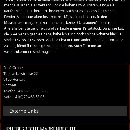
Verantwortung für absolute Richtigkeit aller Angaben, die auf dieser Website
mehr aus Japan. Der Versand und die hohen MwSt. Kosten, sind viele
gemacht wurden.
Käufer nicht mehr bereit zu bezahlen. Auch ist es so, dass kaum echte
Fender JV, also die alten bezahlbaren MIJ's zu finden sind. In den
Musikhäusern in Japan, kommen auch keine "Occasionen" mehr rein.
Altershalber steige ich aus und verkaufe meinen Privatstock. Da ich selbst,
Administratives
die 65er Serien gespielt habe, habe ich auch noch solche Schätze hier. Es
sind: ST57-65, ST62-65er Modelle First Run und andere im Shop. Um sicher
zu sein, könnt Ihr mich gerne kontaktieren. Auch Termine um
ADRESSE
vorbeizukommen sind möglich.
stratomaniac.com
René Grüter
Tobelackerstrasse 22
9100 Herisau
Schweiz
Telefon +41(0)71 351 58 05
Natel +41(0)79 468 58 05
Externe Links
URHEBERRECHT MARKENRECHTE