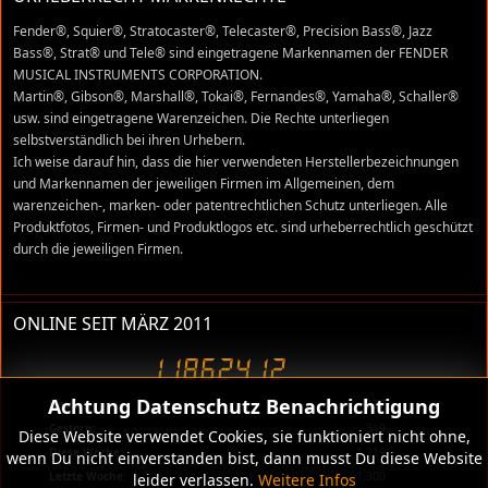
Fender®, Squier®, Stratocaster®, Telecaster®, Precision Bass®, Jazz
Bass®, Strat® und Tele® sind eingetragene Markennamen der FENDER
MUSICAL INSTRUMENTS CORPORATION.
Martin®, Gibson®, Marshall®, Tokai®, Fernandes®, Yamaha®, Schaller®
usw. sind eingetragene Warenzeichen. Die Rechte unterliegen
selbstverständlich bei ihren Urhebern.
Ich weise darauf hin, dass die hier verwendeten Herstellerbezeichnungen
und Markennamen der jeweiligen Firmen im Allgemeinen, dem
warenzeichen-, marken- oder patentrechtlichen Schutz unterliegen. Alle
Produktfotos, Firmen- und Produktlogos etc. sind urheberrechtlich geschützt
durch die jeweiligen Firmen.
ONLINE SEIT MÄRZ 2011
Achtung Datenschutz Benachrichtigung
Heute:
237
Gestern:
319
Diese Website verwendet Cookies, sie funktioniert nicht ohne,
Diese Woche:
1.219
wenn Du nicht einverstanden bist, dann musst Du diese Website
Letzte Woche:
1.300
leider verlassen.
Weitere Infos