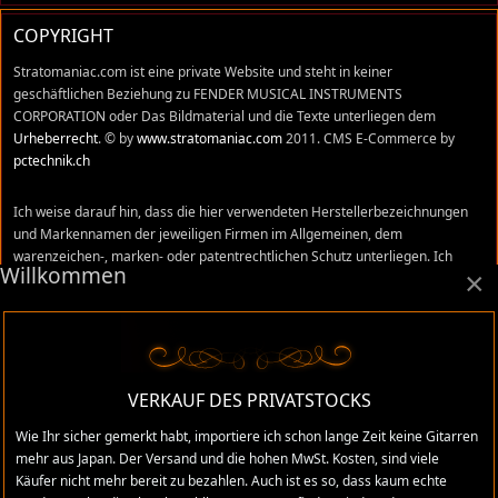
COPYRIGHT
Stratomaniac.com ist eine private Website und steht in keiner
geschäftlichen Beziehung zu FENDER MUSICAL INSTRUMENTS
CORPORATION oder Das Bildmaterial und die Texte unterliegen dem
Urheberrecht
. © by
www.stratomaniac.com
2011. CMS E-Commerce by
pctechnik.ch
Ich weise darauf hin, dass die hier verwendeten Herstellerbezeichnungen
und Markennamen der jeweiligen Firmen im Allgemeinen, dem
warenzeichen-, marken- oder patentrechtlichen Schutz unterliegen. Ich
Willkommen
×
stehe in keinem Zusammenhang mit diesen Firmen und Namen und alle
Äusserungen, sind meine persönlichen Meinungen und Erfahrungswerte,
die ich mir in den vielen Jahren, die ich im Gitarrenhandel tätig war,
angeeignet habe. Trotz sorgfältigster Prüfung können sich Irrtümer,
Verwechslungen oder Fehler eingeschlichen haben. Ich übernehme keine
Verantwortung für absolute Richtigkeit aller Angaben, die auf dieser Website
VERKAUF DES PRIVATSTOCKS
gemacht wurden.
Wie Ihr sicher gemerkt habt, importiere ich schon lange Zeit keine Gitarren
mehr aus Japan. Der Versand und die hohen MwSt. Kosten, sind viele
Käufer nicht mehr bereit zu bezahlen. Auch ist es so, dass kaum echte
Administratives