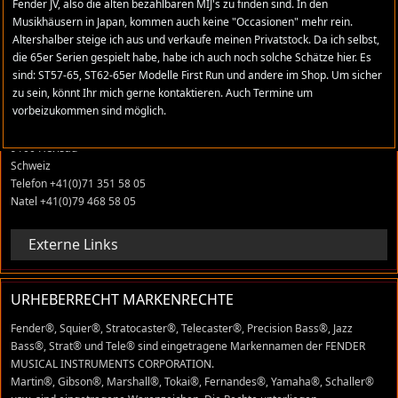
Fender JV, also die alten bezahlbaren MIJ's zu finden sind. In den
Musikhäusern in Japan, kommen auch keine "Occasionen" mehr rein.
Altershalber steige ich aus und verkaufe meinen Privatstock. Da ich selbst,
ADRESSE
die 65er Serien gespielt habe, habe ich auch noch solche Schätze hier. Es
sind: ST57-65, ST62-65er Modelle First Run und andere im Shop. Um sicher
stratomaniac.com
zu sein, könnt Ihr mich gerne kontaktieren. Auch Termine um
vorbeizukommen sind möglich.
René Grüter
Tobelackerstrasse 22
9100 Herisau
Schweiz
Telefon +41(0)71 351 58 05
Natel +41(0)79 468 58 05
Externe Links
URHEBERRECHT MARKENRECHTE
Fender®, Squier®, Stratocaster®, Telecaster®, Precision Bass®, Jazz
Bass®, Strat® und Tele® sind eingetragene Markennamen der FENDER
MUSICAL INSTRUMENTS CORPORATION.
Martin®, Gibson®, Marshall®, Tokai®, Fernandes®, Yamaha®, Schaller®