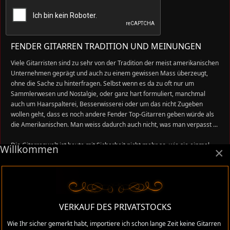
FENDER GITARREN TRADITION UND MEINUNGEN
Viele Gitarristen sind zu sehr von der Tradition der meist amerikanischen
Unternehmen geprägt und auch zu einem gewissen Mass überzeugt,
ohne die Sache zu hinterfragen. Selbst wenn es da zu oft nur um
Sammlerwesen und Nostalgie, oder ganz hart formuliert, manchmal
auch um Haarspalterei, Besserwisserei oder um das nicht Zugeben
wollen geht, dass es noch andere Fender Top-Gitarren geben würde als
die Amerikanischen. Man weiss dadurch auch nicht, was man verpasst ...
Die Gitarrenwelt ist heute mit Sicherheit nicht mehr so, wie sie einmal
Willkommen
×
war, darum will ich mit den alten Fender MIJ Gitarren einen neuen Teil
dazu beitragen, den alten Sound neu aufleben zu lassen, vielleicht sogar
neu daran erinnern, was Innovation, Qualität und Preis-Leistung heissen
kann im Gitarrenbau. So wie es Leo Fender wollte und praktizierte, genau
so praktizierte es Fujigen mit Fender Japan in den 80er Jahren.
VERKAUF DES PRIVATSTOCKS
Einfach weil wir es dazumal verpasst haben, weil wir die Nase gerümpft
Wie Ihr sicher gemerkt habt, importiere ich schon lange Zeit keine Gitarren
haben als die japanischen Top Gitarren auf den Markt kamen, will ich ein