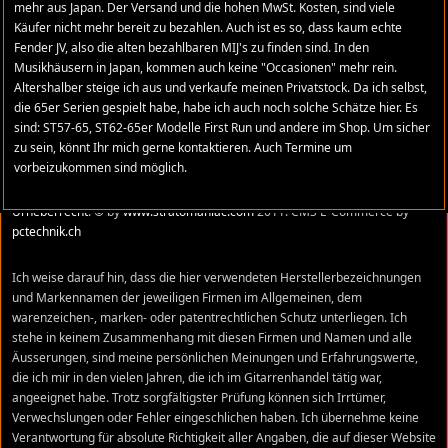
mehr aus Japan. Der Versand und die hohen MwSt. Kosten, sind viele
Zeichen setzen für Fender Made in Japan. René
Käufer nicht mehr bereit zu bezahlen. Auch ist es so, dass kaum echte
Fender JV, also die alten bezahlbaren MIJ's zu finden sind. In den
Musikhäusern in Japan, kommen auch keine "Occasionen" mehr rein.
Altershalber steige ich aus und verkaufe meinen Privatstock. Da ich selbst,
die 65er Serien gespielt habe, habe ich auch noch solche Schätze hier. Es
COPYRIGHT
sind: ST57-65, ST62-65er Modelle First Run und andere im Shop. Um sicher
zu sein, könnt Ihr mich gerne kontaktieren. Auch Termine um
Stratomaniac.com ist eine private Website und steht in keiner
vorbeizukommen sind möglich.
geschäftlichen Beziehung zu FENDER MUSICAL INSTRUMENTS
CORPORATION oder Das Bildmaterial und die Texte unterliegen dem
Urheberrecht
. © by
www.stratomaniac.com
2011. CMS E-Commerce by
pctechnik.ch
Ich weise darauf hin, dass die hier verwendeten Herstellerbezeichnungen
und Markennamen der jeweiligen Firmen im Allgemeinen, dem
warenzeichen-, marken- oder patentrechtlichen Schutz unterliegen. Ich
stehe in keinem Zusammenhang mit diesen Firmen und Namen und alle
Äusserungen, sind meine persönlichen Meinungen und Erfahrungswerte,
die ich mir in den vielen Jahren, die ich im Gitarrenhandel tätig war,
angeeignet habe. Trotz sorgfältigster Prüfung können sich Irrtümer,
Verwechslungen oder Fehler eingeschlichen haben. Ich übernehme keine
Verantwortung für absolute Richtigkeit aller Angaben, die auf dieser Website