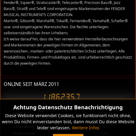
Fender®, Squier®, Stratocaster®, Telecaster®, Precision Bass®, Jazz
Bass®, Strat® und Tele® sind eingetragene Markennamen der FENDER
MUSICAL INSTRUMENTS CORPORATION.
Martin®, Gibson®, Marshall®, Tokai®, Fernandes®, Yamaha®, Schaller®
usw. sind eingetragene Warenzeichen. Die Rechte unterliegen
selbstverständlich bei ihren Urhebern.
Ich weise darauf hin, dass die hier verwendeten Herstellerbezeichnungen
und Markennamen der jeweiligen Firmen im Allgemeinen, dem
warenzeichen-, marken- oder patentrechtlichen Schutz unterliegen. Alle
Produktfotos, Firmen- und Produktlogos etc. sind urheberrechtlich geschützt
durch die jeweiligen Firmen.
ONLINE SEIT MÄRZ 2011
Achtung Datenschutz Benachrichtigung
Heute:
182
Gestern:
319
Diese Website verwendet Cookies, sie funktioniert nicht ohne,
Diese Woche:
1.164
wenn Du nicht einverstanden bist, dann musst Du diese Website
Letzte Woche:
1.300
leider verlassen.
Weitere Infos
Dieser Monat:
1.508