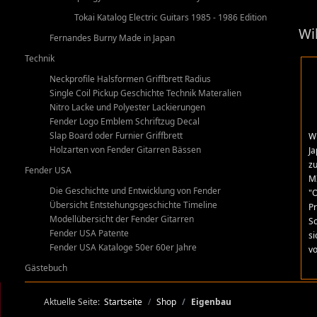
Tokai Katalog Electric Guitars 1985 - 1986 Edition
Wi
Fernandes Burny Made in Japan
Technik
Neckprofile Halsformen Griffbrett Radius
Single Coil Pickup Geschichte Technik Materalien
Nitro Lacke und Polyester Lackierungen
Fender Logo Emblem Schriftzug Decal
Slap Board oder Furnier Griffbrett
Wi
Holzarten von Fender Gitarren Bässen
Ja
zu
Fender USA
MI
Die Geschichte und Entwicklung von Fender
"O
Übersicht Entstehungsgeschichte Timeline
Pr
Modellübersicht der Fender Gitarren
Sc
Fender USA Patente
si
Fender USA Kataloge 50er 60er Jahre
v
Gästebuch
Aktuelle Seite:
Startseite
Shop
Eigenbau