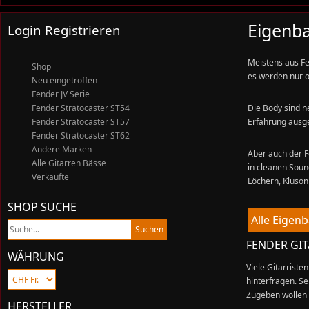
Eigenb
Login Registrieren
Meistens aus F
Shop
es werden nur o
Neu eingetroffen
Fender JV Serie
Fender Stratocaster ST54
Die Body sind n
Fender Stratocaster ST57
Erfahrung ausge
Fender Stratocaster ST62
Andere Marken
Aber auch der Fe
Alle Gitarren Bässe
in cleanen Soun
Verkaufte
Löchern, Kluson
SHOP SUCHE
Alle Eigen
FENDER GI
WÄHRUNG
Viele Gitarrist
hinterfragen. S
Zugeben wollen 
HERSTELLER