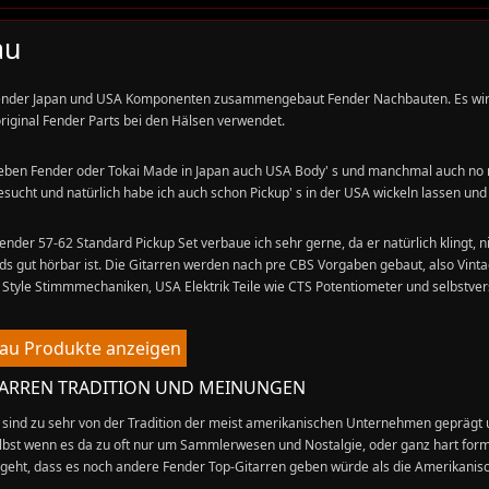
au
ender Japan und USA Komponenten zusammengebaut Fender Nachbauten. Es wird
riginal Fender Parts bei den Hälsen verwendet.
eben Fender oder Tokai Made in Japan auch USA Body' s und manchmal auch no n
sucht und natürlich habe ich auch schon Pickup' s in der USA wickeln lassen und w
nder 57-62 Standard Pickup Set verbaue ich sehr gerne, da er natürlich klingt, ni
ds gut hörbar ist. Die Gitarren werden nach pre CBS Vorgaben gebaut, also Vintag
 Style Stimmmechaniken, USA Elektrik Teile wie CTS Potentiometer und selbstverst
bau Produkte anzeigen
TARREN TRADITION UND MEINUNGEN
en sind zu sehr von der Tradition der meist amerikanischen Unternehmen gepräg
elbst wenn es da zu oft nur um Sammlerwesen und Nostalgie, oder ganz hart for
geht, dass es noch andere Fender Top-Gitarren geben würde als die Amerikanisc