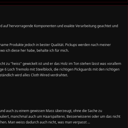
 auf hervorragende Komponenten und exakte Verarbeitung geachtet und
ame Produkte jedoch in bester Qualität. Pickups werden nach meiner
o ich diese her habe, behalte ich für mich.
cht zu "heiss" gewickelt ist und er das Holz im Ton stehen lässt was vorallem
e 6 Loch Tremolo mit Steelblock, die richtigen Pickguards mit den richtigen
ändlich wird alles Cloth Wired verdrahtet.
t und auch zu einem gewissen Mass überzeugt, ohne die Sache zu
muliert, manchmal auch um Haarspalterei, Besserwisserei oder um das nicht
hen. Man weiss dadurch auch nicht, was man verpasst ...