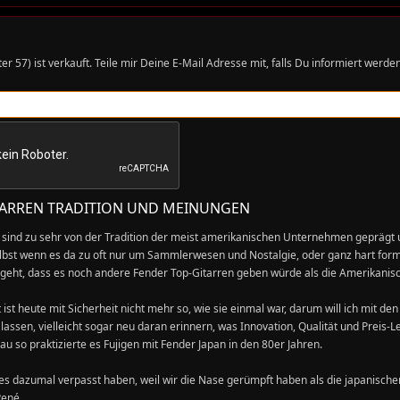
ter 57
) ist verkauft. Teile mir Deine E-Mail Adresse mit, falls Du informiert we
TARREN TRADITION UND MEINUNGEN
en sind zu sehr von der Tradition der meist amerikanischen Unternehmen gepräg
elbst wenn es da zu oft nur um Sammlerwesen und Nostalgie, oder ganz hart for
geht, dass es noch andere Fender Top-Gitarren geben würde als die Amerikanisc
 ist heute mit Sicherheit nicht mehr so, wie sie einmal war, darum will ich mit d
lassen, vielleicht sogar neu daran erinnern, was Innovation, Qualität und Preis-
nau so praktizierte es Fujigen mit Fender Japan in den 80er Jahren.
 es dazumal verpasst haben, weil wir die Nase gerümpft haben als die japanische
René