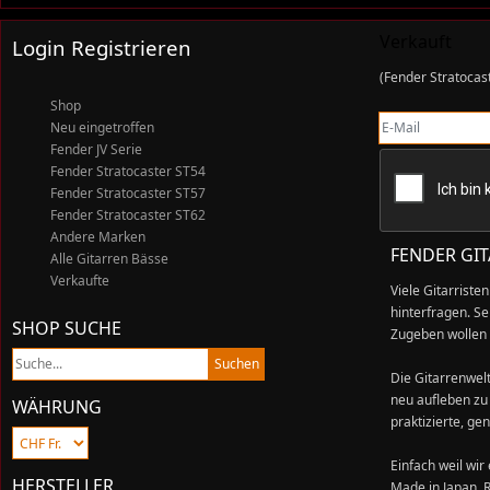
Verkauft
Login Registrieren
(
Fender Stratocas
Shop
E-Mail
Neu eingetroffen
Fender JV Serie
Fender Stratocaster ST54
Fender Stratocaster ST57
Fender Stratocaster ST62
Andere Marken
FENDER GI
Alle Gitarren Bässe
Verkaufte
Viele Gitarrist
hinterfragen. S
SHOP SUCHE
Zugeben wollen 
Die Gitarrenwelt
neu aufleben zu 
WÄHRUNG
praktizierte, ge
Einfach weil wir
HERSTELLER
Made in Japan. 