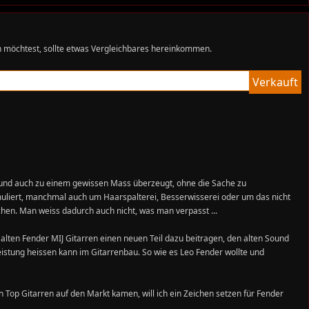
rden möchtest, sollte etwas Vergleichbares hereinkommen.
Verkauft
t und auch zu einem gewissen Mass überzeugt, ohne die Sache zu
muliert, manchmal auch um Haarspalterei, Besserwisserei oder um das nicht
hen. Man weiss dadurch auch nicht, was man verpasst ...
en alten Fender MIJ Gitarren einen neuen Teil dazu beitragen, den alten Sound
Leistung heissen kann im Gitarrenbau. So wie es Leo Fender wollte und
n Top Gitarren auf den Markt kamen, will ich ein Zeichen setzen für Fender