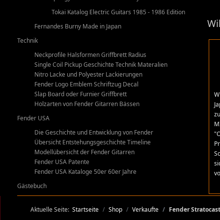
Tokai Katalog Electric Guitars 1985 - 1986 Edition
Wi
Fernandes Burny Made in Japan
Technik
Neckprofile Halsformen Griffbrett Radius
Single Coil Pickup Geschichte Technik Materalien
Nitro Lacke und Polyester Lackierungen
Fender Logo Emblem Schriftzug Decal
Slap Board oder Furnier Griffbrett
Wi
Holzarten von Fender Gitarren Bässen
Ja
zu
Fender USA
MI
Die Geschichte und Entwicklung von Fender
"O
Übersicht Entstehungsgeschichte Timeline
Pr
Modellübersicht der Fender Gitarren
Sc
Fender USA Patente
si
Fender USA Kataloge 50er 60er Jahre
v
Gästebuch
Aktuelle Seite:
Startseite
Shop
Verkaufte
Fender Stratocast