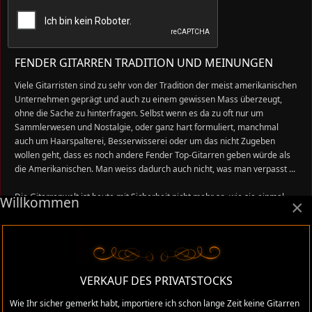
FENDER GITARREN TRADITION UND MEINUNGEN
Viele Gitarristen sind zu sehr von der Tradition der meist amerikanischen
Unternehmen geprägt und auch zu einem gewissen Mass überzeugt,
ohne die Sache zu hinterfragen. Selbst wenn es da zu oft nur um
Sammlerwesen und Nostalgie, oder ganz hart formuliert, manchmal
auch um Haarspalterei, Besserwisserei oder um das nicht Zugeben
wollen geht, dass es noch andere Fender Top-Gitarren geben würde als
die Amerikanischen. Man weiss dadurch auch nicht, was man verpasst ...
Die Gitarrenwelt ist heute mit Sicherheit nicht mehr so, wie sie einmal
Willkommen
×
war, darum will ich mit den alten Fender MIJ Gitarren einen neuen Teil
dazu beitragen, den alten Sound neu aufleben zu lassen, vielleicht sogar
neu daran erinnern, was Innovation, Qualität und Preis-Leistung heissen
kann im Gitarrenbau. So wie es Leo Fender wollte und praktizierte, genau
so praktizierte es Fujigen mit Fender Japan in den 80er Jahren.
VERKAUF DES PRIVATSTOCKS
Einfach weil wir es dazumal verpasst haben, weil wir die Nase gerümpft
Wie Ihr sicher gemerkt habt, importiere ich schon lange Zeit keine Gitarren
haben als die japanischen Top Gitarren auf den Markt kamen, will ich ein