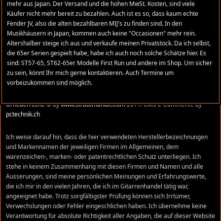
mehr aus Japan. Der Versand und die hohen MwSt. Kosten, sind viele
Zeichen setzen für Fender Made in Japan. René
Käufer nicht mehr bereit zu bezahlen. Auch ist es so, dass kaum echte
Fender JV, also die alten bezahlbaren MIJ's zu finden sind. In den
Musikhäusern in Japan, kommen auch keine "Occasionen" mehr rein.
Altershalber steige ich aus und verkaufe meinen Privatstock. Da ich selbst,
die 65er Serien gespielt habe, habe ich auch noch solche Schätze hier. Es
COPYRIGHT
sind: ST57-65, ST62-65er Modelle First Run und andere im Shop. Um sicher
zu sein, könnt Ihr mich gerne kontaktieren. Auch Termine um
Stratomaniac.com ist eine private Website und steht in keiner
vorbeizukommen sind möglich.
geschäftlichen Beziehung zu FENDER MUSICAL INSTRUMENTS
CORPORATION oder Das Bildmaterial und die Texte unterliegen dem
Urheberrecht
. © by
www.stratomaniac.com
2011. CMS E-Commerce by
pctechnik.ch
Ich weise darauf hin, dass die hier verwendeten Herstellerbezeichnungen
und Markennamen der jeweiligen Firmen im Allgemeinen, dem
warenzeichen-, marken- oder patentrechtlichen Schutz unterliegen. Ich
stehe in keinem Zusammenhang mit diesen Firmen und Namen und alle
Äusserungen, sind meine persönlichen Meinungen und Erfahrungswerte,
die ich mir in den vielen Jahren, die ich im Gitarrenhandel tätig war,
angeeignet habe. Trotz sorgfältigster Prüfung können sich Irrtümer,
Verwechslungen oder Fehler eingeschlichen haben. Ich übernehme keine
Verantwortung für absolute Richtigkeit aller Angaben, die auf dieser Website