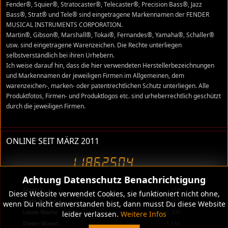
Fender®, Squier®, Stratocaster®, Telecaster®, Precision Bass®, Jazz
Bass®, Strat® und Tele® sind eingetragene Markennamen der FENDER
MUSICAL INSTRUMENTS CORPORATION.
Martin®, Gibson®, Marshall®, Tokai®, Fernandes®, Yamaha®, Schaller®
usw. sind eingetragene Warenzeichen. Die Rechte unterliegen
selbstverständlich bei ihren Urhebern.
Ich weise darauf hin, dass die hier verwendeten Herstellerbezeichnungen
und Markennamen der jeweiligen Firmen im Allgemeinen, dem
warenzeichen-, marken- oder patentrechtlichen Schutz unterliegen. Alle
Produktfotos, Firmen- und Produktlogos etc. sind urheberrechtlich geschützt
durch die jeweiligen Firmen.
ONLINE SEIT MÄRZ 2011
Achtung Datenschutz Benachrichtigung
Heute:
329
Gestern:
319
Diese Website verwendet Cookies, sie funktioniert nicht ohne,
Diese Woche:
1.311
wenn Du nicht einverstanden bist, dann musst Du diese Website
Letzte Woche:
1.300
leider verlassen.
Weitere Infos
Dieser Monat:
1.655