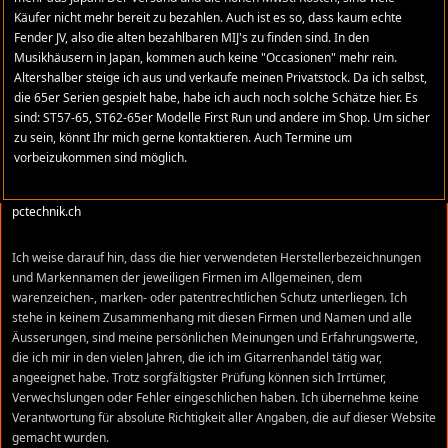
Käufer nicht mehr bereit zu bezahlen. Auch ist es so, dass kaum echte
Fender JV, also die alten bezahlbaren MIJ's zu finden sind. In den
Musikhäusern in Japan, kommen auch keine "Occasionen" mehr rein.
Altershalber steige ich aus und verkaufe meinen Privatstock. Da ich selbst,
COPYRIGHT
die 65er Serien gespielt habe, habe ich auch noch solche Schätze hier. Es
sind: ST57-65, ST62-65er Modelle First Run und andere im Shop. Um sicher
Stratomaniac.com ist eine private Website und steht in keiner
zu sein, könnt Ihr mich gerne kontaktieren. Auch Termine um
geschäftlichen Beziehung zu FENDER MUSICAL INSTRUMENTS
vorbeizukommen sind möglich.
CORPORATION oder Das Bildmaterial und die Texte unterliegen dem
Urheberrecht
. © by
www.stratomaniac.com
2011. CMS E-Commerce by
pctechnik.ch
Ich weise darauf hin, dass die hier verwendeten Herstellerbezeichnungen
und Markennamen der jeweiligen Firmen im Allgemeinen, dem
warenzeichen-, marken- oder patentrechtlichen Schutz unterliegen. Ich
stehe in keinem Zusammenhang mit diesen Firmen und Namen und alle
Äusserungen, sind meine persönlichen Meinungen und Erfahrungswerte,
die ich mir in den vielen Jahren, die ich im Gitarrenhandel tätig war,
angeeignet habe. Trotz sorgfältigster Prüfung können sich Irrtümer,
Verwechslungen oder Fehler eingeschlichen haben. Ich übernehme keine
Verantwortung für absolute Richtigkeit aller Angaben, die auf dieser Website
gemacht wurden.