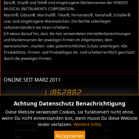
Bass®, Strat® und Tele® sind eingetragene Markennamen der FENDER
MUSICAL INSTRUMENTS CORPORATION.
Martin®, Gibson®, Marshall®, Tokai®, Fernandes®, Yamaha®, Schaller®
usw. sind eingetragene Warenzeichen. Die Rechte unterliegen
selbstverständlich bei ihren Urhebern.
Ich weise darauf hin, dass die hier verwendeten Herstellerbezeichnungen
und Markennamen der jeweiligen Firmen im Allgemeinen, dem
warenzeichen-, marken- oder patentrechtlichen Schutz unterliegen. Alle
Produktfotos, Firmen- und Produktlogos etc. sind urheberrechtlich geschützt
durch die jeweiligen Firmen.
ONLINE SEIT MÄRZ 2011
Achtung Datenschutz Benachrichtigung
Heute:
68
Gestern:
260
Diese Website verwendet Cookies, sie funktioniert nicht ohne,
Diese Woche:
1.689
wenn Du nicht einverstanden bist, dann musst Du diese Website
Letzte Woche:
1.300
leider verlassen.
Weitere Infos
Dieser Monat:
2.033
Akzeptieren
Total:
11.862.882