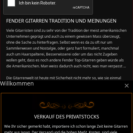
FENDER GITARREN TRADITION UND MEINUNGEN
Viele Gitarristen sind zu sehr von der Tradition der meist amerikanischen
Unternehmen geprägt und auch zu einem gewissen Mass überzeugt,
ohne die Sache zu hinterfragen. Selbst wenn es da zu oft nur um
Sammlerwesen und Nostalgie, oder ganz hart formuliert, manchmal
auch um Haarspalterei, Besserwisserei oder um das nicht Zugeben
wollen geht, dass es noch andere Fender Top-Gitarren geben würde als
die Amerikanischen. Man weiss dadurch auch nicht, was man verpasst ...
Die Gitarrenwelt ist heute mit Sicherheit nicht mehr so, wie sie einmal
Willkommen
×
war, darum will ich mit den alten Fender MIJ Gitarren einen neuen Teil
dazu beitragen, den alten Sound neu aufleben zu lassen, vielleicht sogar
neu daran erinnern, was Innovation, Qualität und Preis-Leistung heissen
kann im Gitarrenbau. So wie es Leo Fender wollte und praktizierte, genau
so praktizierte es Fujigen mit Fender Japan in den 80er Jahren.
VERKAUF DES PRIVATSTOCKS
Einfach weil wir es dazumal verpasst haben, weil wir die Nase gerümpft
haben als die japanischen Top Gitarren auf den Markt kamen, will ich ein
Wie Ihr sicher gemerkt habt, importiere ich schon lange Zeit keine Gitarren
Zeichen setzen für Fender Made in Japan. René
mehr aus Japan. Der Versand und die hohen MwSt. Kosten, sind viele